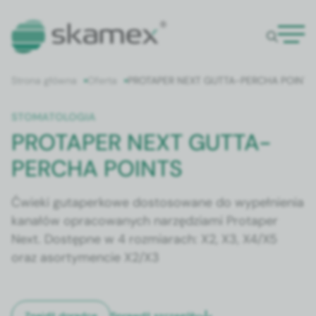
Strona główna
Oferta
PROTAPER NEXT GUTTA-PERCHA POINTS
STOMATOLOGIA
PROTAPER NEXT GUTTA-
PERCHA POINTS
Ćwieki gutaperkowe dostosowane do wypełnienia
kanałów opracowanych narzędziami Protaper
Next. Dostępne w 4 rozmiarach: X2, X3, X4/X5
oraz asortymencie X2/X3
Sprawdź szczegóły