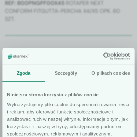
REF: B00PNGPF00X45
ROTAPER NEXT
CONFORM FITGUTTA-PERCHA X4/X5 OPK. 60
SZT.
Jeśli masz jakiekolwiek pytania do
Zgoda
Szczegóły
O plikach cookies
oferty, pamiętaj, że jesteśmy do
Twojej dyspozycji.
Niniejsza strona korzysta z plików cookie
Wykorzystujemy pliki cookie do spersonalizowania treści
Znajdź doradcę
i reklam, aby oferować funkcje społecznościowe i
analizować ruch w naszej witrynie. Informacje o tym, jak
korzystasz z naszej witryny, udostępniamy partnerom
społecznościowym, reklamowym i analitycznym.