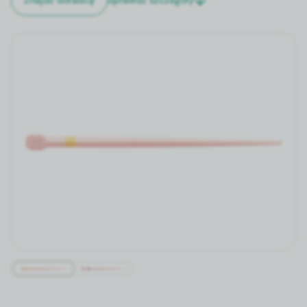
Znajdź doradcę