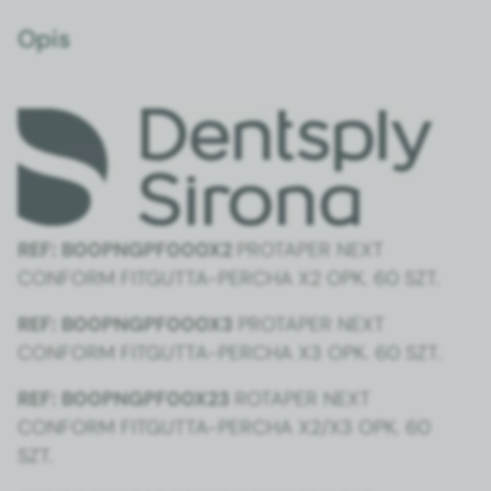
Opis
REF: B00PNGPF000X2
PROTAPER NEXT
CONFORM FITGUTTA-PERCHA X2 OPK. 60 SZT.
REF: B00PNGPF000X3
PROTAPER NEXT
CONFORM FITGUTTA-PERCHA X3 OPK. 60 SZT.
REF: B00PNGPF00X23
ROTAPER NEXT
CONFORM FITGUTTA-PERCHA X2/X3 OPK. 60
SZT.