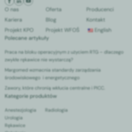
O nas
Oferta
Producenci
Kariera
Blog
Kontakt
Projekt KPO
Projekt WFOŚ
English
Polecane artykuły
Praca na bloku operacyjnym z użyciem RTG – dlaczego
zwykłe rękawice nie wystarczą?
Margomed wzmacnia standardy zarządzania
środowiskowego i energetycznego
Zawory, które chronią wkłucia centralne i PICC.
Kategorie produktów
Anestezjologia
Radiologia
Urologia
Rękawice