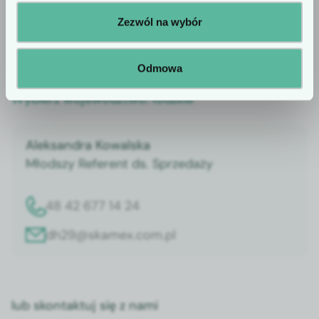
potwierdzenie statusu profesjonalisty.
Zezwól na wybór
Odmowa
Wybierz województwo:
łódzkie
Aleksandra Kowalska
Młodszy Referent ds. Sprzedaży
48 42 677 14 24
dh29@skamex.com.pl
lub skontaktuj się z nami