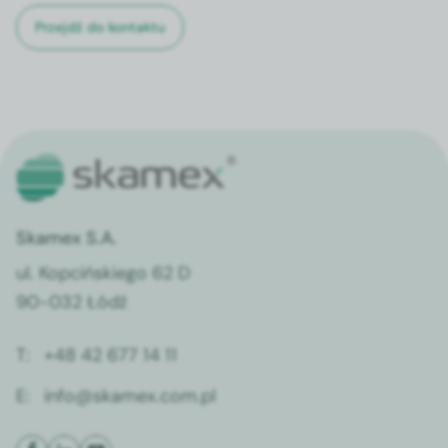
Przejdź do kontaktu
Skamex S.A.
ul. Kopcińskiego 62 D
90-032 Łódź
T:
+48 42 677 14 11
E:
info@skamex.com.pl