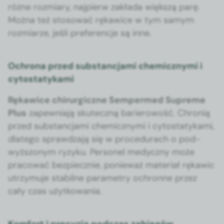
różne rozmi­ary, najpierw zakła­da więk­szą parę.
Moż­na też stosować rękaw­ice w tym samym
rozmi­arze, jeśli pref­er­enc­je są inne.
Ochrona przed substancjami chemicznymi i
cytostatykami
Rękaw­ice chirur­giczne Sem­permed Supreme
Plus
zapew­ni­a­ją skuteczną barierowość. Chronią
przed sub­stanc­ja­mi chemiczny­mi i cytostatyka­mi,
dlat­ego sprawdza­ją się w pro­ce­du­rach o pod­
wyżs­zonym ryzyku. Per­son­el medy­czny może
pra­cow­ać bez­piecznie, ponieważ mate­ri­ał rękaw­ic
utrzy­mu­je sta­bilne para­me­try ochronne przez
cały czas użytkowa­nia.
Komfort i precyzja podczas zabiegów