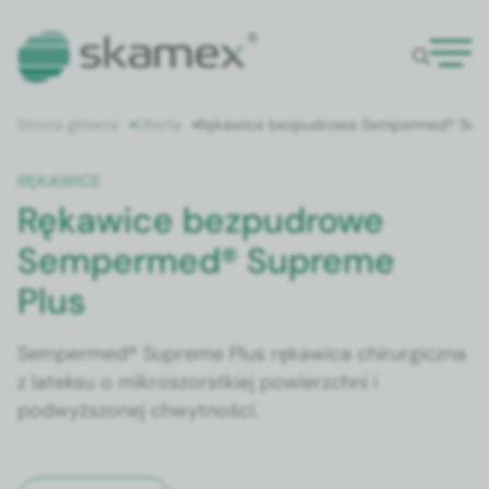
Strona główna
Oferta
Rękawice bezpudrowe Sempermed® Supr
RĘKAWICE
Rękawice bezpudrowe
Sempermed® Supreme
Plus
Sempermed® Supreme Plus rękawica chirurgiczna
z lateksu o mikroszorstkiej powierzchni i
podwyższonej chwytności.