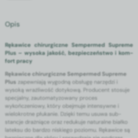
Opis
Rękaw­ice chirur­giczne Sem­permed Supreme
Plus – wyso­ka jakość, bez­pieczeńst­wo i kom­
fort pra­cy
Rękaw­ice chirur­giczne Sem­permed Supreme
Plus
zapew­ni­a­ją wygod­ną obsługę narzędzi i
wysoką wrażli­wość dotykową. Pro­du­cent sto­su­je
spec­jal­ny, zau­tomaty­zowany pro­ces
wykończeniowy, który obe­j­mu­je inten­sy­wne i
wielokrotne płukanie. Dzię­ki temu usuwa sub­
stanc­je drażniące oraz reduku­je nat­u­ralne białko
latek­su do bard­zo niskiego poziomu. Rękaw­ice są
bez­pieczne dla skóry i sprawdza­ją się pod­czas