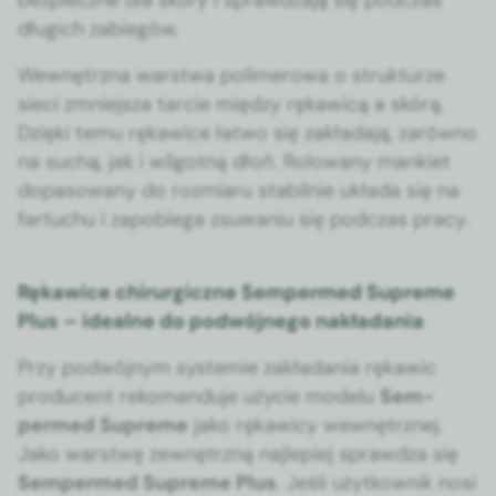
długich zabiegów.
Wewnętrz­na warst­wa polimerowa o struk­turze
sieci zmniejsza tar­cie między rękaw­icą a skórą.
Dzię­ki temu rękaw­ice łat­wo się zakłada­ją, zarówno
na suchą, jak i wilgo­t­ną dłoń. Rolowany manki­et
dopa­sowany do rozmi­aru sta­bil­nie ukła­da się na
far­tuchu i zapo­b­ie­ga zsuwa­niu się pod­czas pra­cy.
Rękawice chirurgiczne Sempermed Supreme
Plus – idealne do podwójnego nakładania
Przy pod­wójnym sys­temie zakłada­nia rękaw­ic
pro­du­cent rekomen­du­je uży­cie mod­elu
Sem­
permed Supreme
jako rękaw­icy wewnętrznej.
Jako warst­wę zewnętrzną najlepiej sprawdza się
Sem­permed Supreme Plus
. Jeśli użytkown­ik nosi