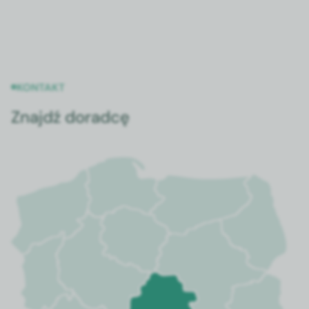
z wewnętrzną warstwą
chirurgiczna z lateksu.
polimerową o fizycznej
strukturze sieci.
KONTAKT
Znajdź doradcę