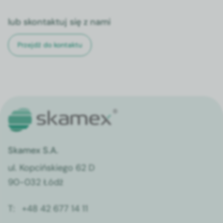
lub skontaktuj się z nami
Przejdź do kontaktu
Skamex S.A.
ul. Kopcińskiego 62 D
90-032 Łódź
T:
+48 42 677 14 11