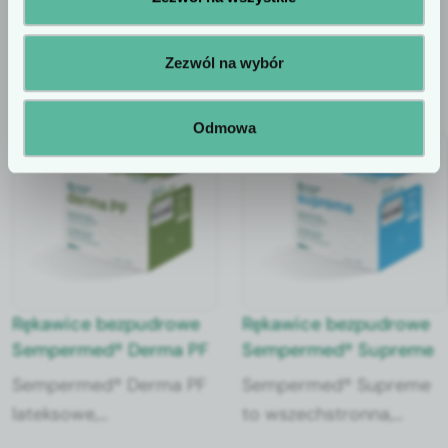
komunikaty reklamowe. Prosimy o
potwierdzenie statusu profesjonalisty.
Sprawdź także
Zezwól na wybór
Odmowa
Rękawice bezpudrowe
Rękawice bezpudrowe
Sempermed® Derma PF
Sempermed® Supreme
Sempermed® Derma PF
Sempermed® Supreme
lateksowe,
to wszechstronna,
bezpudrowe rękawice chirurgiczne
bezpudrowa rękawica