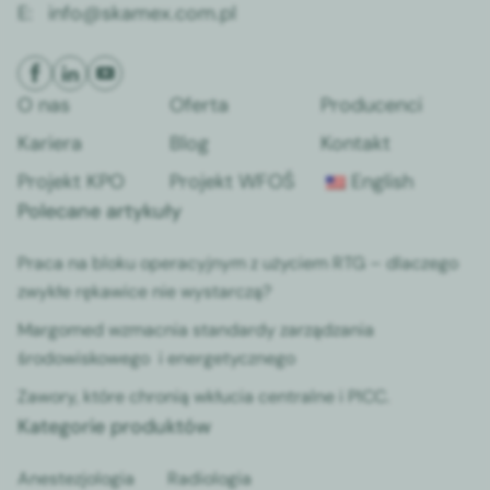
E:
info@skamex.com.pl
O nas
Oferta
Producenci
Kariera
Blog
Kontakt
Projekt KPO
Projekt WFOŚ
English
Polecane artykuły
Praca na bloku operacyjnym z użyciem RTG – dlaczego
zwykłe rękawice nie wystarczą?
Margomed wzmacnia standardy zarządzania
środowiskowego i energetycznego
Zawory, które chronią wkłucia centralne i PICC.
Kategorie produktów
Anestezjologia
Radiologia