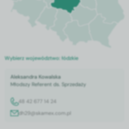
Wybierz województwo:
łódzkie
Aleksandra Kowalska
Młodszy Referent ds. Sprzedaży
48 42 677 14 24
dh29@skamex.com.pl