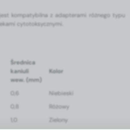
est kom­paty­bil­na z adaptera­mi różnego typu
ka­mi cyto­toksy­czny­mi.
Śred­ni­ca
kani­uli
Kolor
wew. (mm)
0,6
Niebies­ki
0,8
Różowy
1,0
Zielony