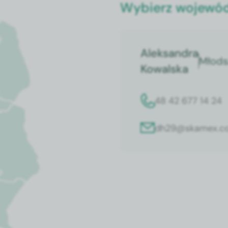
Wybierz wojewó
Aleksandra
Młods
Kowalska
48 42 677 14 24
dh29@skamex.co