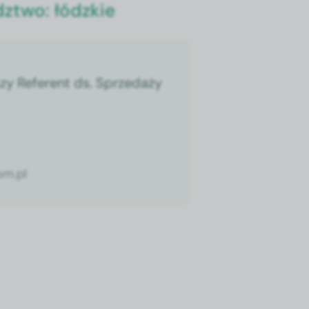
dztwo:
łódzkie
zy Referent ds. Sprzedaży
m.pl