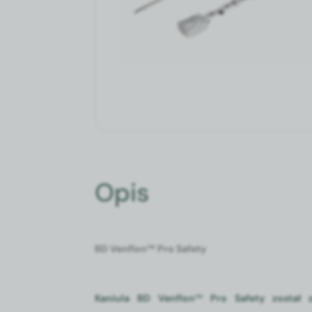
Opis
BD Ven­flon™ Pro Safe­ty
Kaniula BD Venflon
™
Pro Safety został 