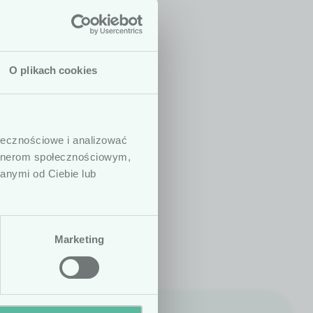
O plikach cookies
 są dedykowane
dycznych. W
ołecznościowe i analizować
ny, prowadzących
artnerom społecznościowym,
. Podkreślamy,
anymi od Ciebie lub
h ani zaleceń
zenie statusu
Marketing
Nie
Tak