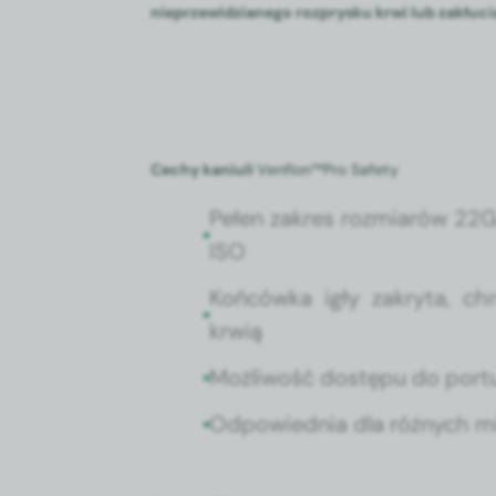
nieprzewidzianego rozprysku krwi lub zakłucia
Cechy kaniuli
Venflon™Pro Safety
Pełen zakres rozmi­arów 22G
ISO
Końcówka igły zakry­ta, ch
krwią
Możli­wość dostępu do por­t
Odpowied­nia dla różnych mie