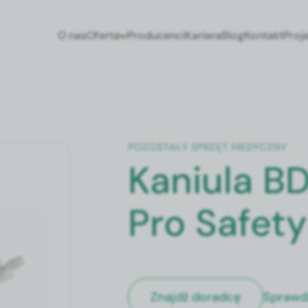
O nas
Oferta
Producenci
Kariera
Blog
Kontakt
Proj
POZOSTAŁY SPRZĘT MEDYCZNY
Kaniula B
Pro Safety
Sprawd
Znajdź doradcę