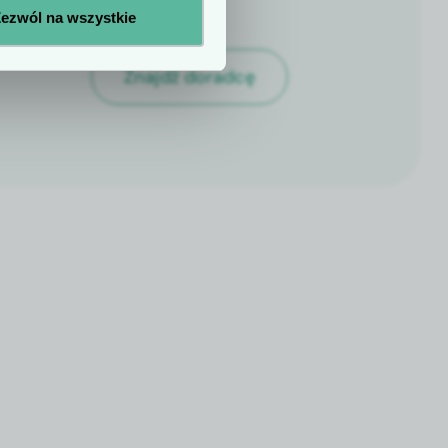
ezwól na wszystkie
Znajdź doradcę