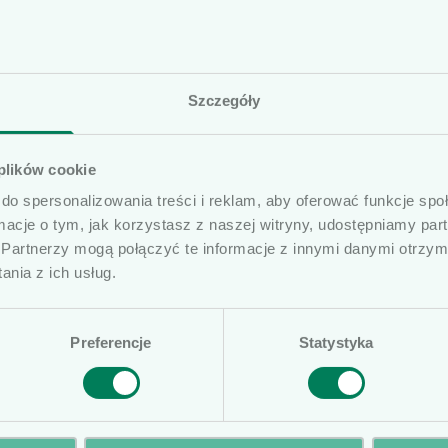
1,0
Zielony
1,2
Biały
tkownicy
1,4
Szary
Szczegóły
prezentowane artykuły na naszej stronie internetowej
Pomarańc­
1,6
 plików cookie
ób profesjonalnie związanych z dziedziną wyrobów me
zowy
do spersonalizowania treści i reklam, aby oferować funkcje sp
ierujemy ofertę do osób wykonujących zawód medycz
ormacje o tym, jak korzystasz z naszej witryny, udostępniamy p
medycznymi oraz ich pracowników i współpracowników
Partnerzy mogą połączyć te informacje z innymi danymi otrzym
czone na naszej stronie nie stanowią porad medycznyc
nia z ich usług.
ą posiadać komunikaty reklamowe. Prosimy o potwierd
Preferencje
Statystyka