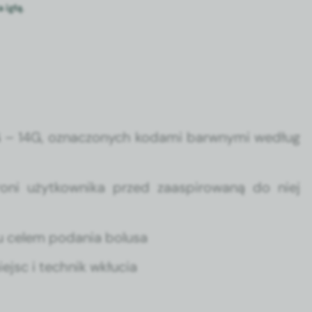
 igłą
​.
 – 14G, oznac­zonych koda­mi bar­wny­mi według
roni użytkown­i­ka przed zaaspirowaną do niej
u celem poda­nia bolusa
jsc i tech­nik wkłu­cia