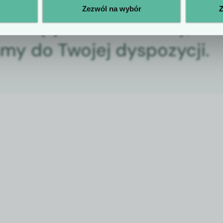
Zezwól na wybór
Z
lwiek pytania do oferty,
śmy do Twojej dyspozycji.