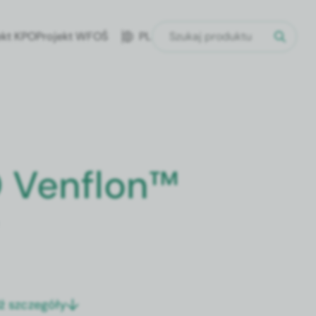
ekt KPO
Projekt WFOŚ
PL
D Venflon™
ź szczegóły