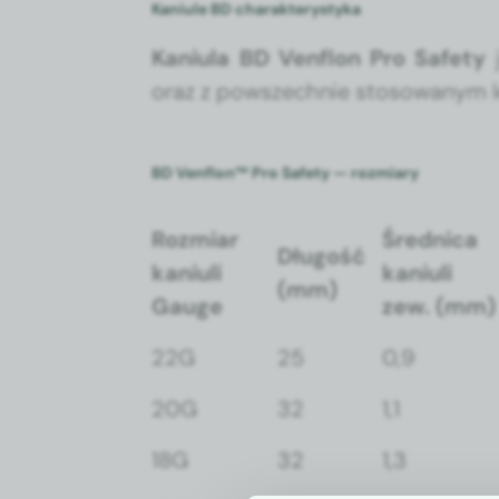
Kaniule BD charakterystyka
Kani­u­la BD Ven­flon Pro Safe­ty
j
oraz z powszech­nie stosowanym le
BD Venflon™ Pro Safety — rozmiary
Rozmi­ar
Śred­ni­ca
Dłu­gość
kani­uli
kani­uli
(mm)
Gauge
zew. (mm)
22G
25
0,9
20G
32
1,1
18G
32
1,3