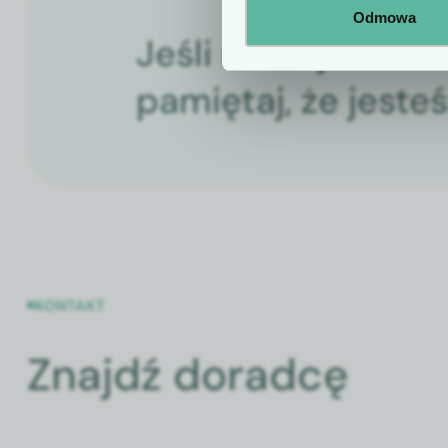
Odmowa
Jeśli masz jakieko
pamiętaj, że jeste
KONTAKT
Znajdź doradcę