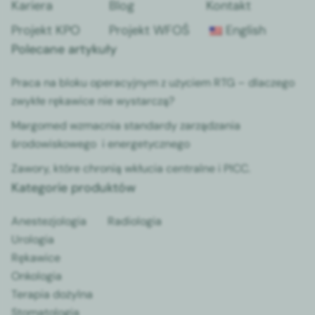
Kariera
Blog
Kontakt
Projekt KPO
Projekt WFOŚ
English
Polecane artykuły
Praca na bloku operacyjnym z użyciem RTG – dlaczego
zwykłe rękawice nie wystarczą?
Margomed wzmacnia standardy zarządzania
środowiskowego i energetycznego
Zawory, które chronią wkłucia centralne i PICC.
Kategorie produktów
Anestezjologia
Radiologia
Urologia
Rękawice
Onkologia
Terapia dożylna
Stomatologia