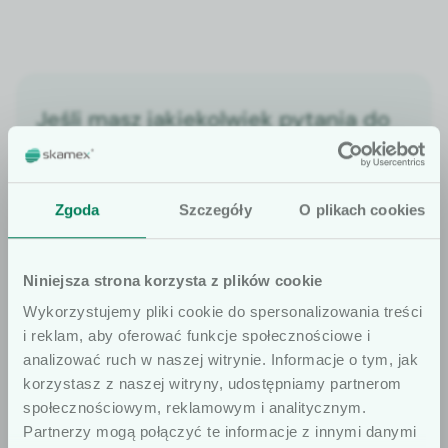
Jeśli masz jakiekolwiek pytania do
oferty, pamiętaj, że jesteśmy do
Twojej dyspozycji.
Zgoda
Szczegóły
O plikach cookies
Znajdź doradcę
Niniejsza strona korzysta z plików cookie
Wykorzystujemy pliki cookie do spersonalizowania treści
i reklam, aby oferować funkcje społecznościowe i
analizować ruch w naszej witrynie. Informacje o tym, jak
korzystasz z naszej witryny, udostępniamy partnerom
OFERTA
społecznościowym, reklamowym i analitycznym.
Szanowni użytkownicy
Sprawdź także
Partnerzy mogą połączyć te informacje z innymi danymi