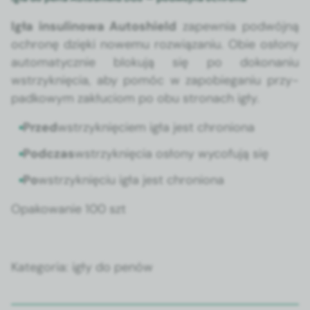
Igła insuli­nowa Autoshield
zapew­nia pod­wójną
ochronę dzię­ki nowe­mu rozwiąza­niu. Obie osłony
automaty­cznie bloku­ją się po doko­na­niu
wstrzyknię­cia, aby pomóc w zapo­b­ie­ga­niu przy­
pad­kowym zakłu­ciom po obu stronach igły.
Przed
wstrzyknię­ciem igła jest chro­niona
Pod­czas
wstrzyknię­cia osłony wyco­fu­ją się
Po
wstrzyknię­ciu igła jest chro­niona
Opakowanie 100 szt
Kat­e­go­ria:
igły do penów