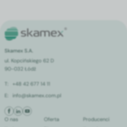
Skamex S.A.
ul. Kopcińskiego 62 D
90-032 Łódź
T:
+48 42 677 14 11
E:
info@skamex.com.pl
O nas
Oferta
Producenci