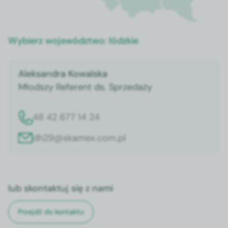
Wybierz województwo:
łódzkie
Aleksandra Kowalska
Młodszy Referent ds. Sprzedaży
48 42 677 14 24
dh29@skamex.com.pl
lub skontaktuj się z nami
Przejdź do kontaktu