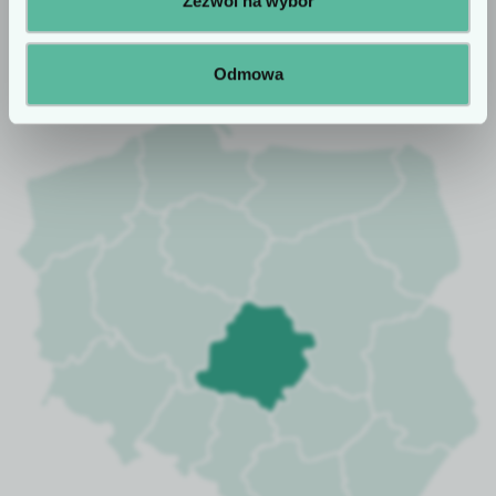
Zezwól na wybór
KONTAKT
Znajdź doradcę
Odmowa