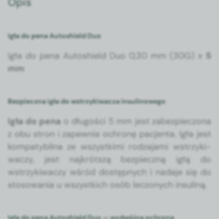
Opis
Igła do pena Autoshield Duo
Igła do pena Autoshield Duo 0,30 mm (30G) x
5
mm
Bezpieczna igła do wstrzykiwacza insulinowego
Igła do pena
o dłu­goś­ci 5 mm jest zabez­piec­zona
z obu stron i zapew­nia ochronę pac­jen­ta. Igła jest
kom­paty­bil­na ze wszys­tki­mi rodza­ja­mi wstrzyki­
waczy, jest najkrót­szą bez­pieczną igłą do
wstrzyki­waczy wśród dostęp­nych i nada­je się do
stosowa­nia u wszys­t­kich osób lec­zonych insuliną.
Igła do pena Autoshield Duo — podwójna ochrona