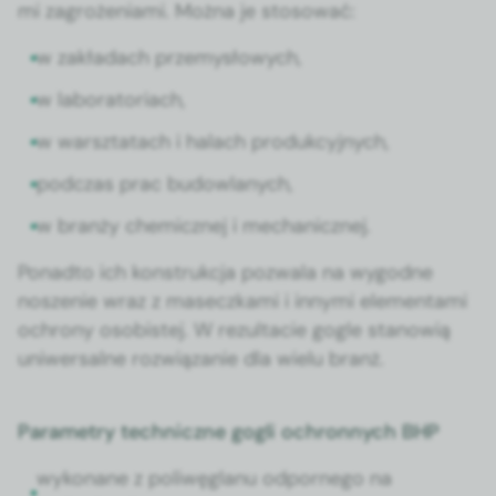
mi zagroże­ni­a­mi. Moż­na je stosować:
w zakładach prze­mysłowych,
w lab­o­ra­to­ri­ach,
w warsz­tat­ach i halach pro­duk­cyjnych,
pod­czas prac budowlanych,
w branży chemicznej i mechan­icznej.
Pon­ad­to ich kon­strukc­ja pozwala na wygodne
nosze­nie wraz z maseczka­mi i inny­mi ele­men­ta­mi
ochrony oso­bis­tej. W rezulta­cie gogle stanow­ią
uni­w­er­salne rozwiązanie dla wielu branż.
Parametry techniczne gogli ochronnych BHP
wyko­nane z poli­węglanu odpornego na