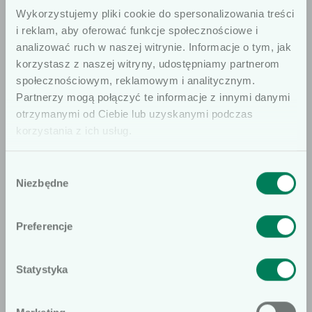
jed­nos­t­ka hand­lowa:
1 sztu­ka
,
Wykorzystujemy pliki cookie do spersonalizowania treści
opakowanie zbior­
100
(10 op. × 10
i reklam, aby oferować funkcje społecznościowe i
cze:
sztuk
sztuk).
analizować ruch w naszej witrynie. Informacje o tym, jak
korzystasz z naszej witryny, udostępniamy partnerom
Gogle ochronne BHP to solidne, wygodne i
społecznościowym, reklamowym i analitycznym.
skuteczne zabez­piecze­nie wzroku, które sprawdzi
Szanowni użytkownicy
Partnerzy mogą połączyć te informacje z innymi danymi
się w każdym pro­fesjon­al­nym środowisku pra­cy.
otrzymanymi od Ciebie lub uzyskanymi podczas
Informujemy, że prezentowane artykuły
korzystania z ich usług.
na naszej stronie internetowej są
dedykowane wyłącznie dla osób
Wybór
profesjonalnie związanych z dziedziną
Niezbędne
zgody
wyrobów medycznych. W
szczególności, kierujemy ofertę do
Preferencje
Jeśli masz jakiekolwiek pytania do
osób wykonujących zawód medyczny,
oferty, pamiętaj, że jesteśmy do
prowadzących obrót wyrobami
Statystyka
Twojej dyspozycji.
medycznymi oraz ich pracowników i
Nie
Tak
współpracowników. Podkreślamy, że