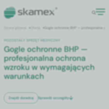
Strona główna
Oferta
Gogle ochronne BHP — profesjonalna o
POZOSTAŁY SPRZĘT MEDYCZNY
Gogle ochronne BHP —
profesjonalna ochrona
wzroku w wymagających
warunkach
Sprawdź szczegóły
Znajdź doradcę