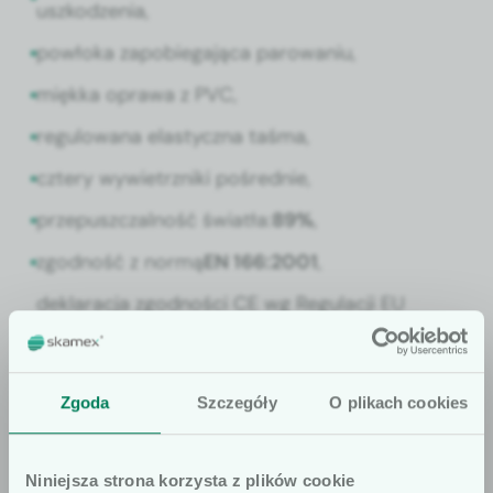
uszkodzenia,
powło­ka zapo­b­ie­ga­ją­ca parowa­niu,
mięk­ka oprawa z PVC,
reg­u­lowana elasty­cz­na taś­ma,
cztery wywi­etrzni­ki pośred­nie,
prze­puszczal­ność światła:
89%
,
zgod­ność z nor­mą
EN 166:2001
,
deklarac­ja zgod­noś­ci CE wg Reg­u­lacji EU
2016/245,
oznakowanie PPE.
Zgoda
Szczegóły
O plikach cookies
Pakowanie
Niniejsza strona korzysta z plików cookie