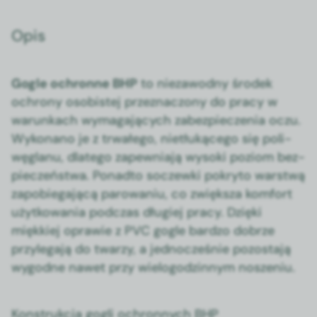
Opis
Gogle ochronne BHP
to nieza­wod­ny środek
ochrony oso­bis­tej przez­nac­zony do pra­cy w
warunk­ach wyma­ga­ją­cych zabez­pieczenia oczu.
Wyko­nano je z trwałego, nietłukącego się poli­
węglanu, dlat­ego zapew­ni­a­ją wyso­ki poziom bez­
pieczeńst­wa. Pon­ad­to soczew­ki pokry­to warst­wą
zapo­b­ie­ga­jącą parowa­niu, co zwięk­sza kom­fort
użytkowa­nia pod­czas długiej pra­cy. Dzię­ki
miękkiej opraw­ie z PVC gogle bard­zo dobrze
przyle­ga­ją do twarzy, a jed­nocześnie pozosta­ją
wygodne nawet przy wiel­o­godzin­nym nosze­niu.
Konstrukcja gogli ochronnych BHP