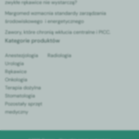
zwykłe rękawice nie wystarczą?
Margomed wzmacnia standardy zarządzania
środowiskowego i energetycznego
Zawory, które chronią wkłucia centralne i PICC.
Kategorie produktów
Anestezjologia
Radiologia
Urologia
Rękawice
Onkologia
Terapia dożylna
Stomatologia
Pozostały sprzęt
medyczny