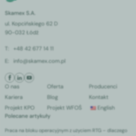
Skamex S.A.
ul. Kopcińskiego 62 D
90-032 Łódź
T:
+48 42 677 14 11
E:
info@skamex.com.pl
O nas
Oferta
Producenci
Kariera
Blog
Kontakt
Projekt KPO
Projekt WFOŚ
English
Polecane artykuły
Praca na bloku operacyjnym z użyciem RTG – dlaczego