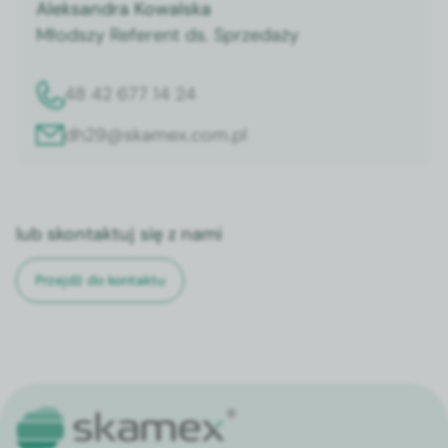
Aleksandra Kowalska
Młodszy Referent ds. Sprzedaży
48 42 677 14 24
dh29@skamex.com.pl
lub skontaktuj się z nami
Przejdź do kontaktu