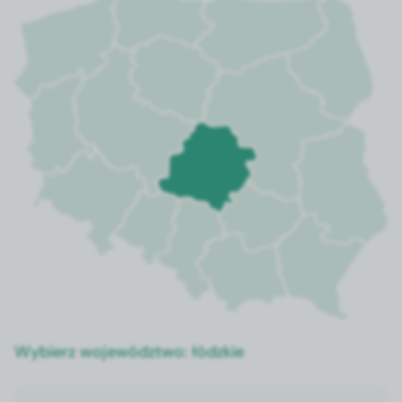
umożliwia szybkie
składzie i o fizycznej
zakładanie.
strukturze sieci
zapewnia łatwe
nakładanie zarówno na
suchą jak i wilgotną
dłoń. Rolowany
mankiet dopasowany
długością do rozmiaru
rękawicy chirurgicznej
zapobiega zsuwaniu się z
mankietu fartucha.
Wybierz województwo:
łódzkie