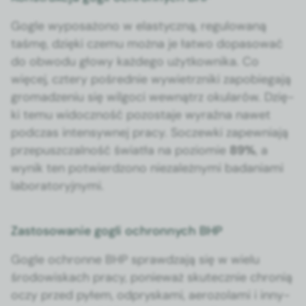
Gogle wyposażono w elasty­czną, reg­u­lowaną
taśmę, dzię­ki czemu moż­na je łat­wo dopa­sować
do obwodu głowy każdego użytkown­i­ka. Co
więcej, cztery pośred­nie wywi­etrzni­ki zapo­b­ie­ga­ją
gro­madze­niu się wilgo­ci wewnątrz oku­larów. Dzię­
ki temu widoczność pozosta­je wyraź­na nawet
pod­czas inten­sy­wnej pra­cy. Soczew­ki zapew­ni­a­ją
prze­puszczal­ność światła na poziomie
89%
, a
wynik ten potwierd­zono nieza­leżny­mi bada­ni­a­mi
lab­o­ra­to­ryjny­mi.
Zastosowanie gogli ochronnych BHP
Gogle ochronne BHP sprawdza­ją się w wielu
środowiskach pra­cy, ponieważ skutecznie chronią
oczy przed pyłem, odpryska­mi, aero­zo­la­mi i inny­