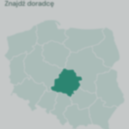
Znajdź doradcę