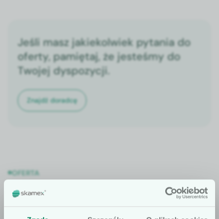
Jeśli masz jakiekolwiek pytania do
oferty, pamiętaj, że jesteśmy do
Twojej dyspozycji.
Znajdź doradcę
OFERTA
Sprawdź także