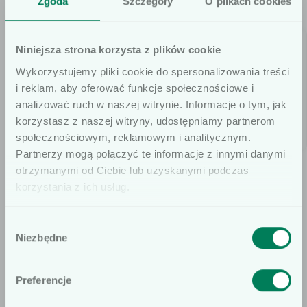
Zgoda
Szczegóły
O plikach cookies
Niniejsza strona korzysta z plików cookie
Wykorzystujemy pliki cookie do spersonalizowania treści
i reklam, aby oferować funkcje społecznościowe i
analizować ruch w naszej witrynie. Informacje o tym, jak
korzystasz z naszej witryny, udostępniamy partnerom
społecznościowym, reklamowym i analitycznym.
Szanowni użytkownicy
Partnerzy mogą połączyć te informacje z innymi danymi
Ogrzewacz enFlow
Wkład jednorazowy
otrzymanymi od Ciebie lub uzyskanymi podczas
Informujemy, że prezentowane artykuły
enFlow
Ogrzewacz enFlow to
korzystania z ich usług.
na naszej stronie internetowej są
Wkład jednorazowy
urządzenie wchodzące w
dedykowane wyłącznie dla osób
enFlow to sterylny,
skład systemu
Wybór
profesjonalnie związanych z dziedziną
Niezbędne
wkład jednorazowego
zgody
ogrzewania wlewów
wyrobów medycznych. W
użytku do ogrzewacza w
dożylnych i krwi enFlow.
szczególności, kierujemy ofertę do
systemie ogrzewania
Preferencje
Ogrzewacz enFlow wraz
osób wykonujących zawód medyczny,
wlewów dożylnych
z jednorazowym