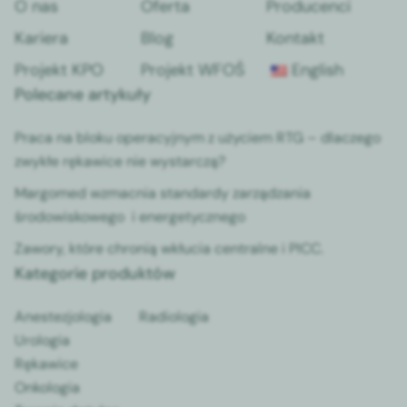
O nas
Oferta
Producenci
Kariera
Blog
Kontakt
Projekt KPO
Projekt WFOŚ
English
Polecane artykuły
Praca na bloku operacyjnym z użyciem RTG – dlaczego
zwykłe rękawice nie wystarczą?
Margomed wzmacnia standardy zarządzania
środowiskowego i energetycznego
Zawory, które chronią wkłucia centralne i PICC.
Kategorie produktów
Anestezjologia
Radiologia
Urologia
Rękawice
Onkologia