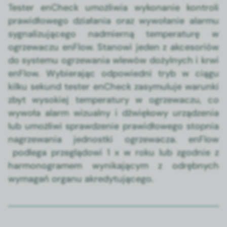
Tester enCheck umożli­wia wyko­nanie kon­troli
praw­idłowego dzi­ała­nia oraz wywołanie alar­mu
syg­nal­izu­jącego nad­mierną tem­per­aturę w
ogrzewaczu enFlow. Stanowi jeden z akce­soriów
do sys­te­mu ogrze­wa­nia wlewów dożyl­nych i krwi
enFlow. Wybier­a­jąc odpowied­ni tryb w ciągu
kilku sekund tester enCheck zasy­mu­lu­je warun­ki
zbyt wysok­iej tem­per­atu­ry w ogrzewaczu, co
wywoła alarm wiz­ual­ny i dźwiękowy urządzenia
lub umożli­wi sprawdze­nie praw­idłowego stop­nia
nagrze­wa­nia jed­nos­t­ki ogrzewacza. enFlow
podle­ga przeglą­dowi 1 x w roku lub zgod­nie z
har­mono­gramem wynika­ją­cym z odręb­nych
wyma­gań organu akredy­tu­jącego.