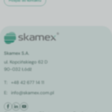
Przejdź do kontaktu
Skamex S.A.
ul. Kopcińskiego 62 D
90-032 Łódź
T:
+48 42 677 14 11
E:
info@skamex.com.pl