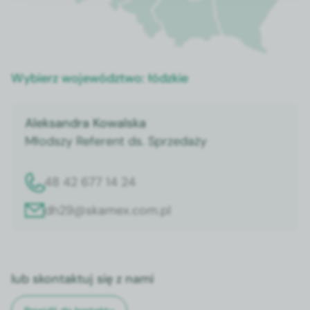
(około 1ºC na każdy
metr). Ogrzewacz waży
275 g.
Wybierz województwo:
łódzkie
Aleksandra Kowalska
Młodszy Referent ds. Sprzedaży
48 42 677 14 24
dh29@skamex.com.pl
lub skontaktuj się z nami