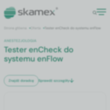
Strona główna
Oferta
Tester enCheck do systemu enFlow
ANESTEZJOLOGIA
Tester enCheck do
systemu enFlow
Sprawdź szczegóły
Znajdź doradcę