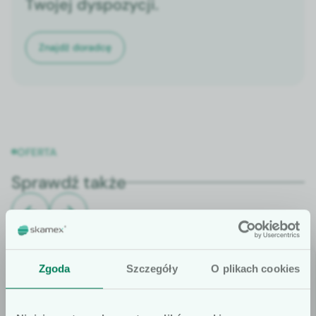
Twojej dyspozycji.
Znajdź doradcę
OFERTA
Sprawdź także
Zgoda
Szczegóły
O plikach cookies