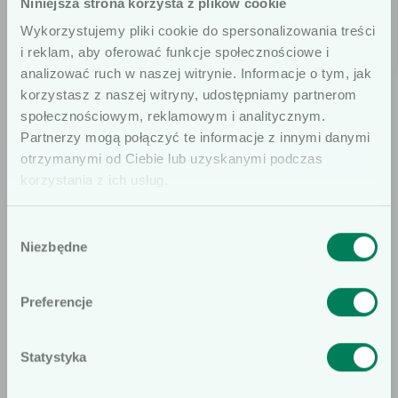
Niniejsza strona korzysta z plików cookie
Wykorzystujemy pliki cookie do spersonalizowania treści
i reklam, aby oferować funkcje społecznościowe i
analizować ruch w naszej witrynie. Informacje o tym, jak
Ogrzewacz enFlow
Wkład jednorazowy
korzystasz z naszej witryny, udostępniamy partnerom
enFlow
Ogrzewacz enFlow to
społecznościowym, reklamowym i analitycznym.
Szanowni użytkownicy
Wkład jednorazowy
Partnerzy mogą połączyć te informacje z innymi danymi
urządzenie wchodzące w
otrzymanymi od Ciebie lub uzyskanymi podczas
Informujemy, że prezentowane artykuły
enFlow to sterylny,
skład systemu
korzystania z ich usług.
na naszej stronie internetowej są
wkład jednorazowego
ogrzewania wlewów
dedykowane wyłącznie dla osób
użytku do ogrzewacza w
dożylnych i krwi enFlow.
Wybór
profesjonalnie związanych z dziedziną
systemie ogrzewania
Ogrzewacz enFlow wraz
Niezbędne
zgody
wyrobów medycznych. W
wlewów dożylnych
z jednorazowym
szczególności, kierujemy ofertę do
enFlow. Można go
wkładem służy do
Preferencje
KONTAKT
osób wykonujących zawód medyczny,
podłączyć
ogrzewania płynów
Znajdź doradcę
prowadzących obrót wyrobami
do dowolnego zestawu
podawanych we wlewie
Statystyka
medycznymi oraz ich pracowników i
infuzyjnego ze
dożylnym. Konstrukcja
Nie
Tak
współpracowników. Podkreślamy, że
standardowym