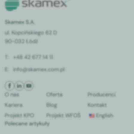
Skamex S.A.
ul. Kopcińskiego 62 D
90-032 Łódź
T:
+48 42 677 14 11
E:
info@skamex.com.pl
O nas
Oferta
Producenci
Kariera
Blog
Kontakt
Projekt KPO
Projekt WFOŚ
English
Polecane artykuły