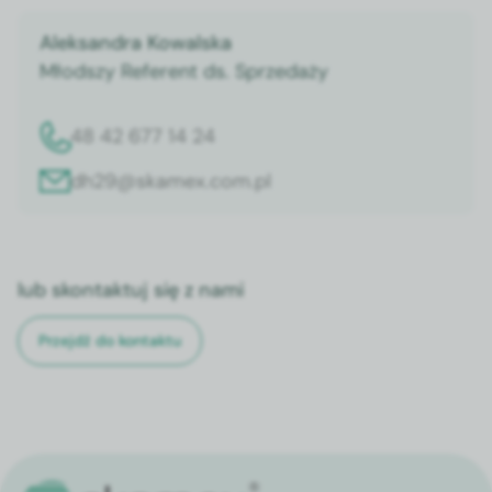
Aleksandra Kowalska
Młodszy Referent ds. Sprzedaży
48 42 677 14 24
dh29@skamex.com.pl
lub skontaktuj się z nami
Przejdź do kontaktu