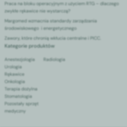
Praca na bloku operacyjnym z użyciem RTG – dlaczego
zwykłe rękawice nie wystarczą?
Margomed wzmacnia standardy zarządzania
środowiskowego i energetycznego
Zawory, które chronią wkłucia centralne i PICC.
Kategorie produktów
Anestezjologia
Radiologia
Urologia
Rękawice
Onkologia
Terapia dożylna
Stomatologia
Pozostały sprzęt
medyczny