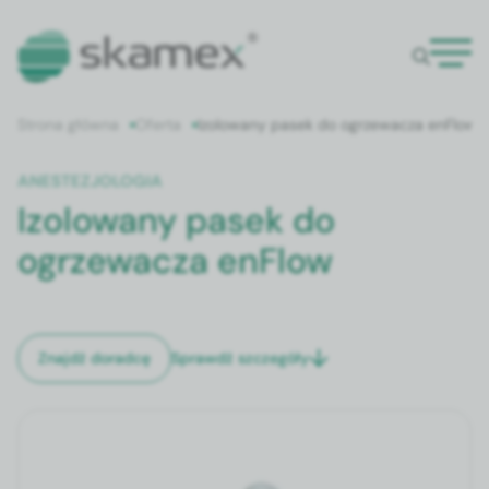
Strona główna
Oferta
Izolowany pasek do ogrzewacza enFlow
ANESTEZJOLOGIA
Izolowany pasek do
ogrzewacza enFlow
Sprawdź szczegóły
Znajdź doradcę