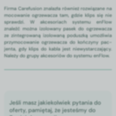
Fir­ma Care­fu­sion znalazła również rozwiązane na
mocow­anie ogrzewacza tam, gdzie klips się nie
sprawdzi. W akce­so­ri­ach sys­te­mu enFlow
znaleźć moż­na izolowany pasek do ogrzewacza
ze zin­te­growaną izolowaną poduszką umożli­wia
przy­mo­cow­anie ogrzewacza do kończyny pac­
jen­ta, gdy klips do kabla jest niewystar­cza­ją­cy.
Należy do grupy akce­soriów do sys­te­mu enFlow.
Jeśli masz jakiekolwiek pytania do
oferty, pamiętaj, że jesteśmy do