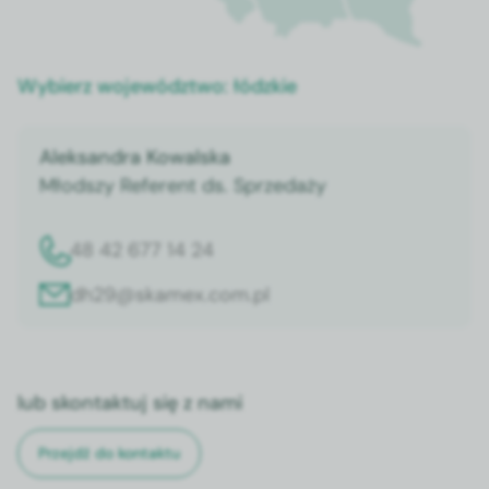
Wybierz województwo:
łódzkie
Aleksandra Kowalska
Młodszy Referent ds. Sprzedaży
48 42 677 14 24
dh29@skamex.com.pl
lub skontaktuj się z nami
Przejdź do kontaktu