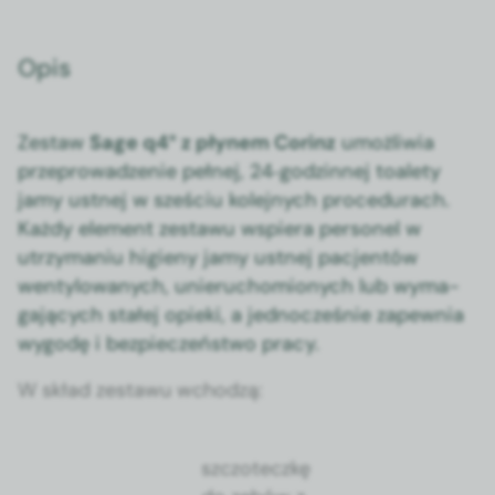
Opis
Zestaw
Sage q4° z płynem Cor­inz
umożli­wia
przeprowadze­nie pełnej, 24‑godzinnej toale­ty
jamy ust­nej w sześ­ciu kole­jnych pro­ce­du­rach.
Każdy ele­ment zestawu wspiera per­son­el w
utrzy­ma­niu higieny jamy ust­nej pac­jen­tów
wenty­lowanych, unieru­chomionych lub wyma­
ga­ją­cych stałej opie­ki, a jed­nocześnie zapew­nia
wygodę i bez­pieczeńst­wo pra­cy.
W skład zestawu wchodzą:
szc­zoteczkę