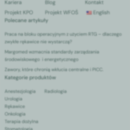
Kariera
Blog
Kontakt
Projekt KPO
Projekt WFOŚ
English
Polecane artykuły
Praca na bloku operacyjnym z użyciem RTG – dlaczego
zwykłe rękawice nie wystarczą?
Margomed wzmacnia standardy zarządzania
środowiskowego i energetycznego
Zawory, które chronią wkłucia centralne i PICC.
Kategorie produktów
Anestezjologia
Radiologia
Urologia
Rękawice
Onkologia
Terapia dożylna
Stomatologia