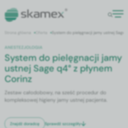
Strona główna
Oferta
System do pielęgnacji jamy ustnej Sage 
ANESTEZJOLOGIA
System do pielęgnacji jamy
ustnej Sage q4° z płynem
Corinz
Zestaw całodobowy, na sześć procedur do
kompleksowej higieny jamy ustnej pacjenta.
Sprawdź szczegóły
Znajdź doradcę