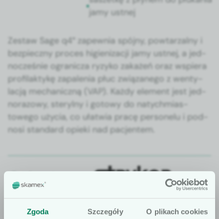
jamy ust­nej
Zestaw Sage q4° zapew­nia spójny, pow­tarzal­ny i
bez­pieczny pro­ces higi­en­iza­cji jamy ust­nej, a jed­
nocześnie ogranicza ryzyko zakażeń oraz wspiera
pro­fi­lak­tykę zapale­nia płuc związanego z wenty­
lacją mechan­iczną (VAP). Każdy ele­ment jest jed­
no­ra­zowy, steryl­ny i gotowy do naty­ch­mi­as­
towego uży­cia, co ułatwia pracę per­son­elu i pod­
nosi stan­dard opie­ki nad pac­jen­tem.
Producent:
Zgoda
Szczegóły
O plikach cookies