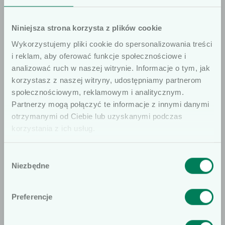
Niniejsza strona korzysta z plików cookie
Jeśli masz jakiekolwiek pytania do
Wykorzystujemy pliki cookie do spersonalizowania treści
oferty, pamiętaj, że jesteśmy do
i reklam, aby oferować funkcje społecznościowe i
Twojej dyspozycji.
analizować ruch w naszej witrynie. Informacje o tym, jak
korzystasz z naszej witryny, udostępniamy partnerom
społecznościowym, reklamowym i analitycznym.
Znajdź doradcę
Szanowni użytkownicy
Partnerzy mogą połączyć te informacje z innymi danymi
otrzymanymi od Ciebie lub uzyskanymi podczas
Informujemy, że prezentowane artykuły
korzystania z ich usług.
na naszej stronie internetowej są
dedykowane wyłącznie dla osób
Wybór
profesjonalnie związanych z dziedziną
Niezbędne
zgody
OFERTA
wyrobów medycznych. W
szczególności, kierujemy ofertę do
Sprawdź także
Preferencje
osób wykonujących zawód medyczny,
prowadzących obrót wyrobami