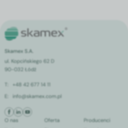
Skamex S.A.
ul. Kopcińskiego 62 D
90-032 Łódź
T:
+48 42 677 14 11
E:
info@skamex.com.pl
O nas
Oferta
Producenci