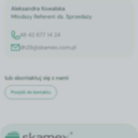
Aleksandra Kowalska
Młodszy Referent ds. Sprzedaży
48 42 677 14 24
dh29@skamex.com.pl
lub skontaktuj się z nami
Przejdź do kontaktu