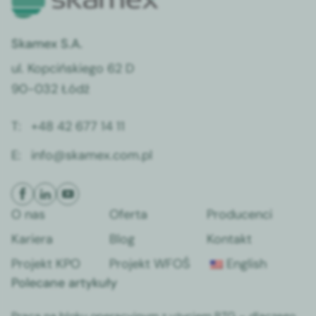
Skamex S.A.
ul. Kopcińskiego 62 D
90-032 Łódź
T:
+48 42 677 14 11
E:
info@skamex.com.pl
O nas
Oferta
Producenci
Kariera
Blog
Kontakt
Projekt KPO
Projekt WFOŚ
English
Polecane artykuły