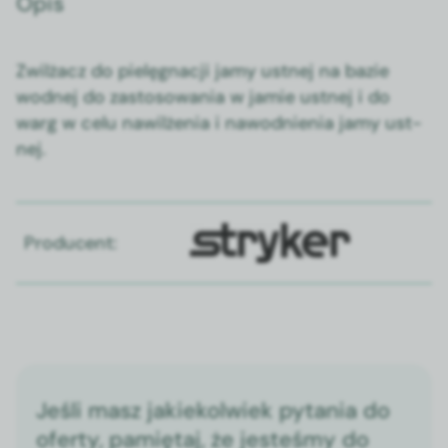
Opis
Zwilżacz do pielę­gnacji jamy ust­nej na bazie
wod­nej do zas­tosowa­nia w jamie ust­nej i do
warg w celu naw­ilże­nia i nawod­nienia jamy ust­
nej.
Producent:
Jeśli masz jakiekolwiek pytania do
oferty, pamiętaj, że jesteśmy do