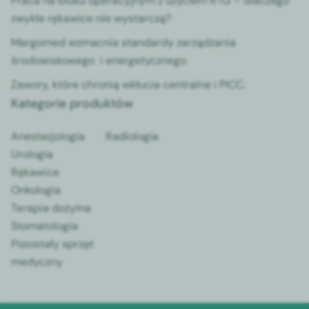
Praca na bloku operacyjnym z użyciem RTG – dlaczego
zwykłe rękawice nie wystarczą?
Margomed wzmacnia standardy zarządzania
środowiskowego i energetycznego
Zawory, które chronią wkłucia centralne i PICC.
Kategorie produktów
Anestezjologia
Radiologia
Urologia
Rękawice
Onkologia
Terapia dożylna
Stomatologia
Pozostały sprzęt
medyczny