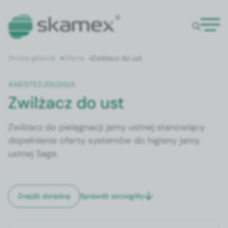
Strona główna
Oferta
Zwilżacz do ust
ANESTEZJOLOGIA
Zwilżacz do ust
Zwilżacz do pielęgnacji jamy ustnej stanowiący
dopełnienie oferty systemów do higieny jamy
ustnej Sage.
Sprawdź szczegóły
Znajdź doradcę