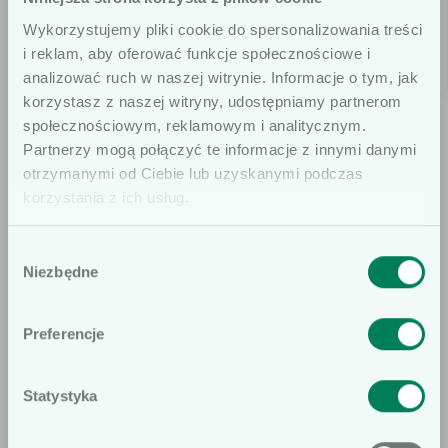
Wykorzystujemy pliki cookie do spersonalizowania treści
i reklam, aby oferować funkcje społecznościowe i
analizować ruch w naszej witrynie. Informacje o tym, jak
korzystasz z naszej witryny, udostępniamy partnerom
System do pielęgnacji
System do pielęgnacji
społecznościowym, reklamowym i analitycznym.
jamy ustnej Sage q8°
jamy ustnej Sage q4°
Szanowni użytkownicy
Partnerzy mogą połączyć te informacje z innymi danymi
Zestaw całodobowy, na
Zestaw całodobowy, na
otrzymanymi od Ciebie lub uzyskanymi podczas
Informujemy, że prezentowane artykuły
trzy procedury do
sześć procedur do
korzystania z ich usług.
na naszej stronie internetowej są
kompleksowej higieny
kompleksowej higieny
dedykowane wyłącznie dla osób
Wybór
jamy ustnej pacjenta.
jamy ustnej pacjenta.
profesjonalnie związanych z dziedziną
Niezbędne
zgody
wyrobów medycznych. W
szczególności, kierujemy ofertę do
KONTAKT
Preferencje
osób wykonujących zawód medyczny,
Znajdź doradcę
prowadzących obrót wyrobami
Statystyka
medycznymi oraz ich pracowników i
Nie
Tak
współpracowników. Podkreślamy, że