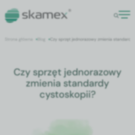
Strona główna
Blog
Czy sprzęt jednorazowy zmienia standardy 
Czy sprzęt jednorazowy
zmienia standardy
cystoskopii?