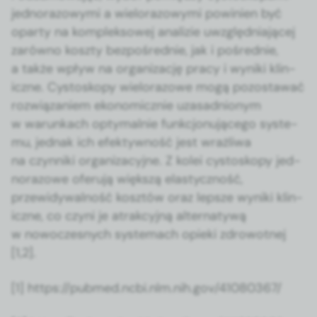
jed­no­ra­zowy­mi a wielo­razowy­mi powinien być
opar­ty na kom­plek­sowej anal­izie uwzględ­ni­a­jącej
zarówno kosz­ty bezpośred­nie, jak i pośred­nie,
a także wpływ na orga­ni­za­cję pra­cy i wyni­ki klin­
iczne. Cys­toskopy wielo­razowe mogą pozostawać
rozwiązaniem eko­nom­icznie uza­sad­nionym
w warunk­ach opty­mal­nie funkcjonu­jącego sys­te­
mu, jed­nak ich efek­ty­wność jest wrażli­wa
na czyn­ni­ki orga­ni­za­cyjne. Z kolei cys­toskopy jed­
no­ra­zowe ofer­u­ją więk­szą elasty­czność,
przewidy­wal­ność kosztów oraz lep­sze wyni­ki klin­
iczne, co czyni je atrak­cyjną alter­naty­wą
w nowoczes­nych sys­temach opie­ki zdrowot­nej
[1,2].
[1] https://pubmed.ncbi.nlm.nih.gov/41080367/