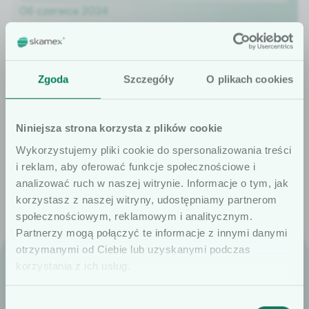
06 czerwca 2024
Potencjalne korzyści dla pracowników
ochrony zdrowia i pacjentów ze stosowania
składników wyciągu z owsa umieszczonych
Zgoda
Szczegóły
O plikach cookies
w wewnętrznej warstwie rękawic nitrylowych
Dowiedz się wiecej
Niniejsza strona korzysta z plików cookie
Wykorzystujemy pliki cookie do spersonalizowania treści
i reklam, aby oferować funkcje społecznościowe i
analizować ruch w naszej witrynie. Informacje o tym, jak
korzystasz z naszej witryny, udostępniamy partnerom
społecznościowym, reklamowym i analitycznym.
Szanowni użytkownicy
Partnerzy mogą połączyć te informacje z innymi danymi
otrzymanymi od Ciebie lub uzyskanymi podczas
Informujemy, że prezentowane artykuły
korzystania z ich usług.
na naszej stronie internetowej są
dedykowane wyłącznie dla osób
Skamex S.A.
Wybór