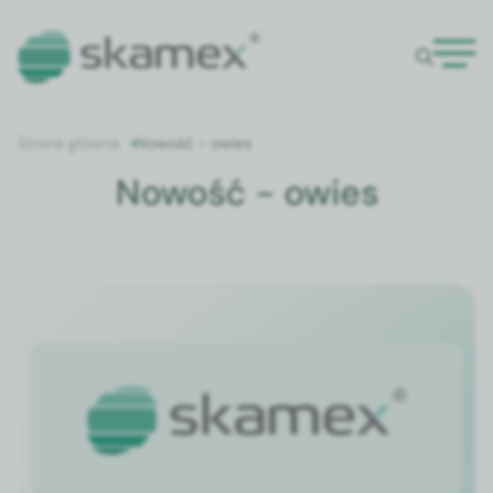
Strona główna
Nowość - owies
Nowość - owies