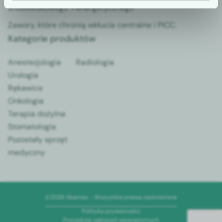
środowiskowego i energetycznego
Zawory, które chronią wkłucia centralne i PICC.
Kategorie produktów
Anestezjologia
Radiologia
Urologia
Rękawice
Onkologia
Terapia dożylna
Stomatologia
Pozostały sprzęt
medyczny
©2026 Skamex - Wszystkie prawa zastrzeżone
Polityka prywatności
Procedura zgłoszeń wewnętrznych