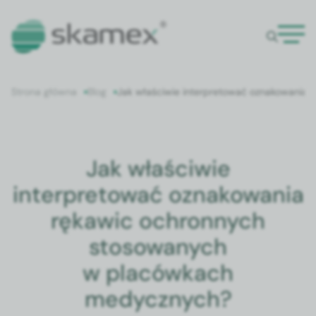
Strona główna
Blog
Jak właściwie interpretować oznakowania
Jak właściwie
interpretować oznakowania
rękawic ochronnych
stosowanych
w placówkach
medycznych?