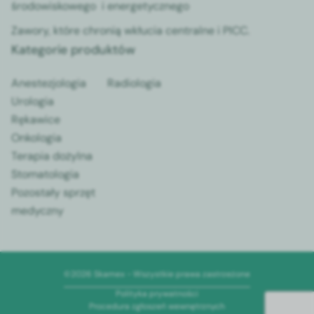
środowiskowego i energetycznego
Zawory, które chronią wkłucia centralne i PICC.
Kategorie produktów
Anestezjologia
Radiologia
Urologia
Rękawice
Onkologia
Terapia dożylna
Stomatologia
Pozostały sprzęt
medyczny
©2026 Skamex - Wszystkie prawa zastrzeżone
Polityka prywatności
Procedura zgłoszeń wewnętrznych