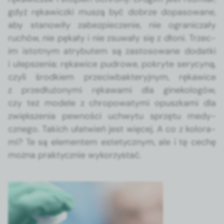
gdyż rękaw­icz­ki muszą być dobrze dopa­sowane,
aby stanow­iły zabez­piecze­nie, nie ogranicza­ły
ruchów, nie pękały i nie zsuwały się z dłoni. Trzec­
im istot­nym atry­butem są zas­tosowane dodat­ki
i ulep­szenia: rękaw­ice pudrowe, pokryte
serycyną
,
czyli środ­kiem prze­ci­w­bak­teryjnym, rękaw­ice
z przedłużony­mi rękawa­mi dla ginekologów,
czy też mod­ele z chro­powaty­mi opuszka­mi dla
zwięk­szenia pewnoś­ci uch­wytu sprzę­tu medy­
cznego. Takich ułatwień jest więcej. A co z kolora­
mi? Te są ele­mentem este­ty­cznym, ale i tę cechę
moż­na prak­ty­cznie wyko­rzys­tać.