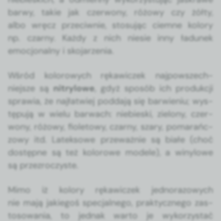
bar­wy, takie jak czer­wony, różowy czy żół­ty,
albo wręcz prze­ci­wnie, sto­su­jąc ciemne kolory
np. czarny. Każdy z nich niesie inny ładunek
emocjon­al­ny i sko­jarzenia.
Wśród kolorowych rękaw­iczek najpowszech­
niejsze są
nit­ry­lowe
, gdyż sposób ich pro­dukcji
spraw­ia, że najłatwiej pod­da­ją się bar­wie­niu; wys­
tępu­ją w wielu barwach: niebies­ki, zielony, czer­
wony, różowy, fio­le­towy, czarny, szary, pomarańc­
zowy itd. Latek­sowe prze­ważnie są białe (choć
dostęp­ne są też kolorowe mod­ele), a winy­lowe
są przezroczyste.
Mimo iż kolory rękaw­iczek jed­no­ra­zowych
nie mają jakiegoś spec­jal­nego, prak­ty­cznego zas­
tosowa­nia, to jed­nak warto je wyko­rzys­tać