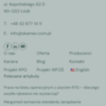
ul. Kopcińskiego 62 D
90-032 Łódź
T:
+48 42 677 14 11
E:
info@skamex.com.pl
O nas
Oferta
Producenci
Kariera
Blog
Kontakt
Projekt KPO
Projekt WFOŚ
English
Polecane artykuły
Praca na bloku operacyjnym z użyciem RTG – dlaczego
zwykłe rękawice nie wystarczą?
Margomed wzmacnia standardy zarządzania