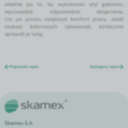
właśnie po to, by wykre­ować styl gabi­ne­tu,
wprowadz­ić odpowied­nie sko­jarzenia,
czy po pros­tu zwięk­szyć kom­fort pra­cy. Jeżeli
szukasz kolorowych rękaw­iczek, koniecznie
sprawdź je tutaj
.
Poprzedni wpis
Następny wpis
Skamex S.A.