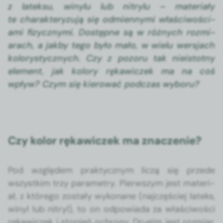
z latek­su, winy­lu lub nit­ry­lu – mate­ri­ały
te charak­teryzu­ją się odmi­en­ny­mi właś­ci­woś­ci­
a­mi fizy­czny­mi.
Dostęp­ne są
w różnych rozmi­
arach, a jak­by tego było mało, w wielu wer­s­jach
kolorysty­cznych. Czy z pozoru tak nieis­tot­ny
ele­ment, jak kolory rękaw­iczek ma na coś
wpływ? Czym się kierować pod­czas wyboru?
Czy kolor rękawiczek ma znaczenie?
Pod wzglę­dem prak­ty­cznym liczą się przede
wszys­tkim trzy para­me­try. Pier­wszym jest
mate­ri­
ał, z którego zostały wyko­nane
(najczęś­ciej lateks,
winyl lub nit­ryl), to on odpowia­da za właś­ci­woś­ci
rękaw­iczek i stopień ochrony. Drugim jest rozmi­ar,