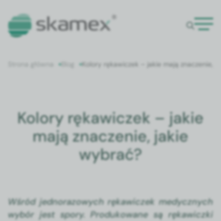
Strona główna
Blog
Kolory rękawiczek – jakie mają znaczenie, j
Kolory rękawiczek – jakie
mają znaczenie, jakie
wybrać?
Wśród jed­no­ra­zowych rękaw­iczek medy­cznych
wybór jest spory. Pro­dukowane są rękaw­icz­ki